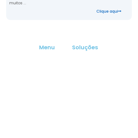
muitos ...
Clique aqui
Menu
Soluções
Vamo
A Blux
BluXgage
iniciar
Soluções
BluXprêmios
uma
Cases
BluXdata
Endereço
BluXlive
Rua Dom
jorna
José de
juntos
Alarcão, 55,
sala 85,
São Paulo
(11)
97065-