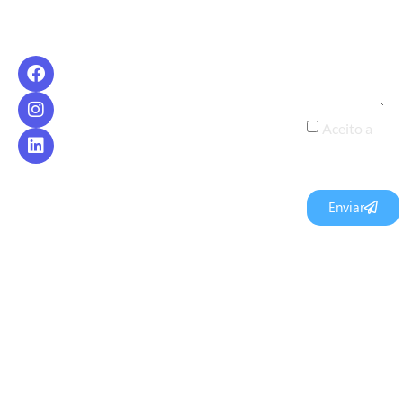
7749
contato@goblux.com.br
Aceito a
Política de
Privacidade
Enviar
Caso tenha
dúvidas
exclusivament
sobre LGPD
(Lei Geral
de
Proteção
de Dados),